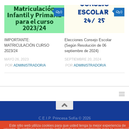
0
0
Elecciones Consejo Escolar
IMPORTANTE:
(Según Resolución de 06
MATRICULACIÓN CURSO
septiembre de 2024)
2023/24
SEPTIEMBRE 20, 2024
MAYO 26, 2023
POR
ADMINISTRADOR/A
POR
ADMINISTRADOR/A
C.E.I.P. Princesa Sofía © 2026
Este sitio web utiliza cookies para que usted tenga la mejor experiencia de