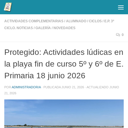
Saltar al contenido
ACTIVIDADES COMPLEMENTARIAS
/
ALUMNADO
/
CICLOS
/
E.P. 3º
CICLO. NOTICIAS
/
GALERÍA
/
NOVEDADES
0
Protegido: Actividades lúdicas en
la playa fin de curso 5º y 6º de E.
Primaria 18 junio 2026
POR
ADMINISTRADOR/A
· PUBLICADA
JUNIO 21, 2026
· ACTUALIZADO
JUNIO
21, 2026