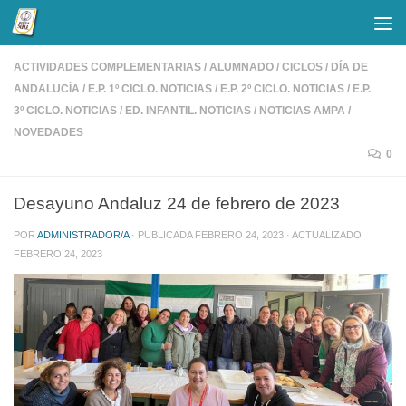
Saltar al contenido
ACTIVIDADES COMPLEMENTARIAS
/
ALUMNADO
/
CICLOS
/
DÍA DE
ANDALUCÍA
/
E.P. 1º CICLO. NOTICIAS
/
E.P. 2º CICLO. NOTICIAS
/
E.P.
3º CICLO. NOTICIAS
/
ED. INFANTIL. NOTICIAS
/
NOTICIAS AMPA
/
NOVEDADES
0
Desayuno Andaluz 24 de febrero de 2023
POR
ADMINISTRADOR/A
· PUBLICADA
FEBRERO 24, 2023
· ACTUALIZADO
FEBRERO 24, 2023