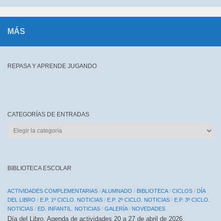
MÁS
REPASA Y APRENDE JUGANDO
CATEGORÍAS DE ENTRADAS
CATEGORÍAS
DE
ENTRADAS
BIBLIOTECA ESCOLAR
ACTIVIDADES COMPLEMENTARIAS
/
ALUMNADO
/
BIBLIOTECA
/
CICLOS
/
DÍA
DEL LIBRO
/
E.P. 1º CICLO. NOTICIAS
/
E.P. 2º CICLO. NOTICIAS
/
E.P. 3º CICLO.
NOTICIAS
/
ED. INFANTIL. NOTICIAS
/
GALERÍA
/
NOVEDADES
Día del Libro. Agenda de actividades 20 a 27 de abril de 2026