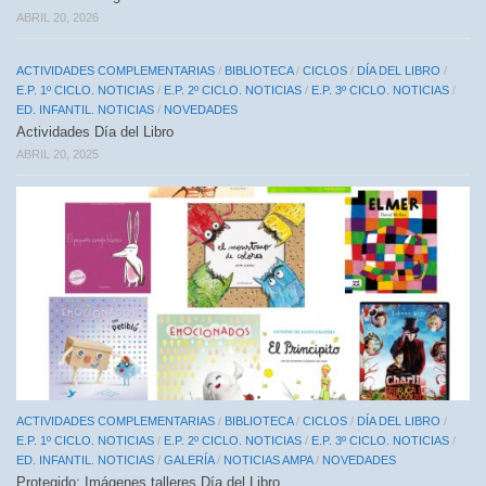
ABRIL 20, 2026
ACTIVIDADES COMPLEMENTARIAS
/
BIBLIOTECA
/
CICLOS
/
DÍA DEL LIBRO
/
E.P. 1º CICLO. NOTICIAS
/
E.P. 2º CICLO. NOTICIAS
/
E.P. 3º CICLO. NOTICIAS
/
ED. INFANTIL. NOTICIAS
/
NOVEDADES
Actividades Día del Libro
ABRIL 20, 2025
ACTIVIDADES COMPLEMENTARIAS
/
BIBLIOTECA
/
CICLOS
/
DÍA DEL LIBRO
/
E.P. 1º CICLO. NOTICIAS
/
E.P. 2º CICLO. NOTICIAS
/
E.P. 3º CICLO. NOTICIAS
/
ED. INFANTIL. NOTICIAS
/
GALERÍA
/
NOTICIAS AMPA
/
NOVEDADES
Protegido: Imágenes talleres Día del Libro