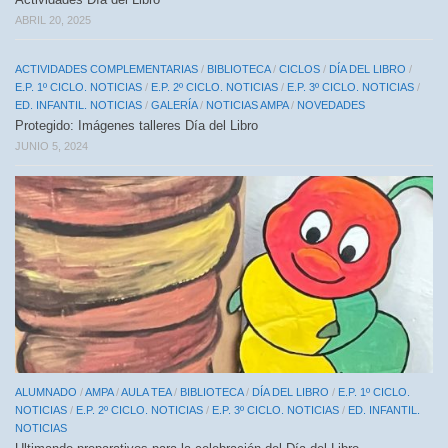
ABRIL 20, 2025
ACTIVIDADES COMPLEMENTARIAS
/
BIBLIOTECA
/
CICLOS
/
DÍA DEL LIBRO
/
E.P. 1º CICLO. NOTICIAS
/
E.P. 2º CICLO. NOTICIAS
/
E.P. 3º CICLO. NOTICIAS
/
ED. INFANTIL. NOTICIAS
/
GALERÍA
/
NOTICIAS AMPA
/
NOVEDADES
Protegido: Imágenes talleres Día del Libro
JUNIO 5, 2024
ALUMNADO
/
AMPA
/
AULA TEA
/
BIBLIOTECA
/
DÍA DEL LIBRO
/
E.P. 1º CICLO.
NOTICIAS
/
E.P. 2º CICLO. NOTICIAS
/
E.P. 3º CICLO. NOTICIAS
/
ED. INFANTIL.
NOTICIAS