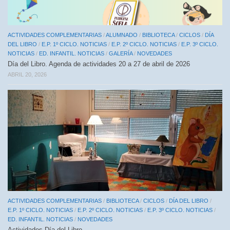
ACTIVIDADES COMPLEMENTARIAS
/
ALUMNADO
/
BIBLIOTECA
/
CICLOS
/
DÍA
DEL LIBRO
/
E.P. 1º CICLO. NOTICIAS
/
E.P. 2º CICLO. NOTICIAS
/
E.P. 3º CICLO.
NOTICIAS
/
ED. INFANTIL. NOTICIAS
/
GALERÍA
/
NOVEDADES
Día del Libro. Agenda de actividades 20 a 27 de abril de 2026
ABRIL 20, 2026
ACTIVIDADES COMPLEMENTARIAS
/
BIBLIOTECA
/
CICLOS
/
DÍA DEL LIBRO
/
E.P. 1º CICLO. NOTICIAS
/
E.P. 2º CICLO. NOTICIAS
/
E.P. 3º CICLO. NOTICIAS
/
ED. INFANTIL. NOTICIAS
/
NOVEDADES
Actividades Día del Libro