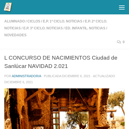
Saltar al contenido
ALUMNADO
/
CICLOS
/
E.P. 1º CICLO. NOTICIAS
/
E.P. 2º CICLO.
NOTICIAS
/
E.P. 3º CICLO. NOTICIAS
/
ED. INFANTIL. NOTICIAS
/
NOVEDADES
0
L CONCURSO DE NACIMIENTOS Ciudad de
Sanlúcar NAVIDAD 2.021
POR
ADMINISTRADOR/A
· PUBLICADA
DICIEMBRE 6, 2021
· ACTUALIZADO
DICIEMBRE 6, 2021