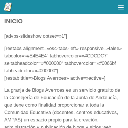
Saltar al contenido
INICIO
[advps-slideshow optset=»1″]
[restabs alignment=»osc-tabs-left» responsive=»false»
tabcolor=»#E4E4E4″ tabhovercolor=»#CDCDC7″
seltabheadcolor=»#000000″ tabhovercolor=»#0066bf
tabheadcolor=»#000000″]
[restab title=»Blogs Averroes» active=»active»]
La granja de Blogs Averroes es un servicio gratuito de
la Consejería de Educación de la Junta de Andalucía,
que tiene como finalidad proporcionar a toda la
Comunidad Educativa (docentes, centros educativos,
AMPAS) un espacio propio para la creación,
administración y publicación de blogs y sitios web