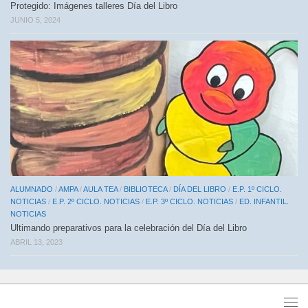
Protegido: Imágenes talleres Día del Libro
JUNIO 5, 2024
ALUMNADO
/
AMPA
/
AULA TEA
/
BIBLIOTECA
/
DÍA DEL LIBRO
/
E.P. 1º CICLO.
NOTICIAS
/
E.P. 2º CICLO. NOTICIAS
/
E.P. 3º CICLO. NOTICIAS
/
ED. INFANTIL.
NOTICIAS
Ultimando preparativos para la celebración del Día del Libro
ABRIL 13, 2023