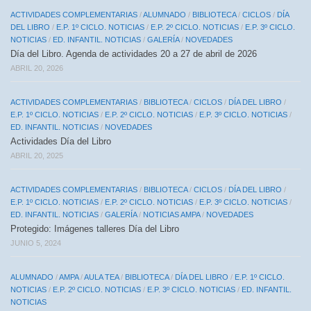
ACTIVIDADES COMPLEMENTARIAS
/
ALUMNADO
/
BIBLIOTECA
/
CICLOS
/
DÍA
DEL LIBRO
/
E.P. 1º CICLO. NOTICIAS
/
E.P. 2º CICLO. NOTICIAS
/
E.P. 3º CICLO.
NOTICIAS
/
ED. INFANTIL. NOTICIAS
/
GALERÍA
/
NOVEDADES
Día del Libro. Agenda de actividades 20 a 27 de abril de 2026
ABRIL 20, 2026
ACTIVIDADES COMPLEMENTARIAS
/
BIBLIOTECA
/
CICLOS
/
DÍA DEL LIBRO
/
E.P. 1º CICLO. NOTICIAS
/
E.P. 2º CICLO. NOTICIAS
/
E.P. 3º CICLO. NOTICIAS
/
ED. INFANTIL. NOTICIAS
/
NOVEDADES
Actividades Día del Libro
ABRIL 20, 2025
ACTIVIDADES COMPLEMENTARIAS
/
BIBLIOTECA
/
CICLOS
/
DÍA DEL LIBRO
/
E.P. 1º CICLO. NOTICIAS
/
E.P. 2º CICLO. NOTICIAS
/
E.P. 3º CICLO. NOTICIAS
/
ED. INFANTIL. NOTICIAS
/
GALERÍA
/
NOTICIAS AMPA
/
NOVEDADES
Protegido: Imágenes talleres Día del Libro
JUNIO 5, 2024
ALUMNADO
/
AMPA
/
AULA TEA
/
BIBLIOTECA
/
DÍA DEL LIBRO
/
E.P. 1º CICLO.
NOTICIAS
/
E.P. 2º CICLO. NOTICIAS
/
E.P. 3º CICLO. NOTICIAS
/
ED. INFANTIL.
NOTICIAS