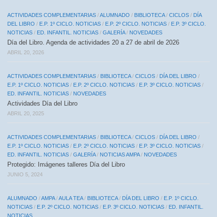
ACTIVIDADES COMPLEMENTARIAS
/
ALUMNADO
/
BIBLIOTECA
/
CICLOS
/
DÍA
DEL LIBRO
/
E.P. 1º CICLO. NOTICIAS
/
E.P. 2º CICLO. NOTICIAS
/
E.P. 3º CICLO.
NOTICIAS
/
ED. INFANTIL. NOTICIAS
/
GALERÍA
/
NOVEDADES
Día del Libro. Agenda de actividades 20 a 27 de abril de 2026
ABRIL 20, 2026
ACTIVIDADES COMPLEMENTARIAS
/
BIBLIOTECA
/
CICLOS
/
DÍA DEL LIBRO
/
E.P. 1º CICLO. NOTICIAS
/
E.P. 2º CICLO. NOTICIAS
/
E.P. 3º CICLO. NOTICIAS
/
ED. INFANTIL. NOTICIAS
/
NOVEDADES
Actividades Día del Libro
ABRIL 20, 2025
ACTIVIDADES COMPLEMENTARIAS
/
BIBLIOTECA
/
CICLOS
/
DÍA DEL LIBRO
/
E.P. 1º CICLO. NOTICIAS
/
E.P. 2º CICLO. NOTICIAS
/
E.P. 3º CICLO. NOTICIAS
/
ED. INFANTIL. NOTICIAS
/
GALERÍA
/
NOTICIAS AMPA
/
NOVEDADES
Protegido: Imágenes talleres Día del Libro
JUNIO 5, 2024
ALUMNADO
/
AMPA
/
AULA TEA
/
BIBLIOTECA
/
DÍA DEL LIBRO
/
E.P. 1º CICLO.
NOTICIAS
/
E.P. 2º CICLO. NOTICIAS
/
E.P. 3º CICLO. NOTICIAS
/
ED. INFANTIL.
NOTICIAS