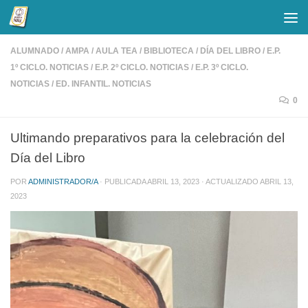
Saltar al contenido
ALUMNADO
/
AMPA
/
AULA TEA
/
BIBLIOTECA
/
DÍA DEL LIBRO
/
E.P.
1º CICLO. NOTICIAS
/
E.P. 2º CICLO. NOTICIAS
/
E.P. 3º CICLO.
NOTICIAS
/
ED. INFANTIL. NOTICIAS
0
Ultimando preparativos para la celebración del
Día del Libro
POR
ADMINISTRADOR/A
· PUBLICADA
ABRIL 13, 2023
· ACTUALIZADO
ABRIL 13,
2023