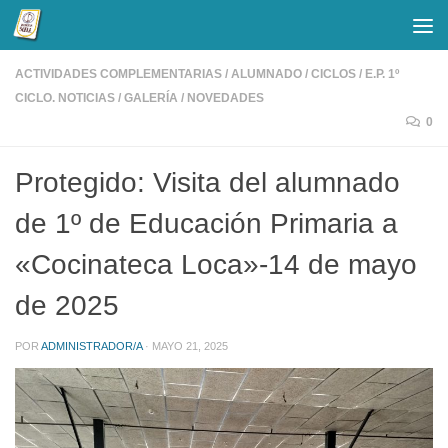
Saltar al contenido
ACTIVIDADES COMPLEMENTARIAS
/
ALUMNADO
/
CICLOS
/
E.P. 1º
CICLO. NOTICIAS
/
GALERÍA
/
NOVEDADES
0
Protegido: Visita del alumnado
de 1º de Educación Primaria a
«Cocinateca Loca»-14 de mayo
de 2025
POR
ADMINISTRADOR/A
·
MAYO 21, 2025