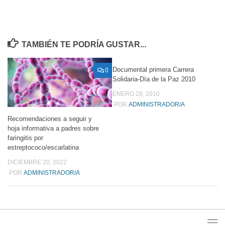
TAMBIÉN TE PODRÍA GUSTAR...
Documental primera Carrera
0
0
Solidaria-Día de la Paz 2010
ENERO 29, 2010
POR
ADMINISTRADOR/A
Recomendaciones a seguir y
hoja informativa a padres sobre
faringitis por
estreptococo/escarlatina
DICIEMBRE 20, 2022
POR
ADMINISTRADOR/A