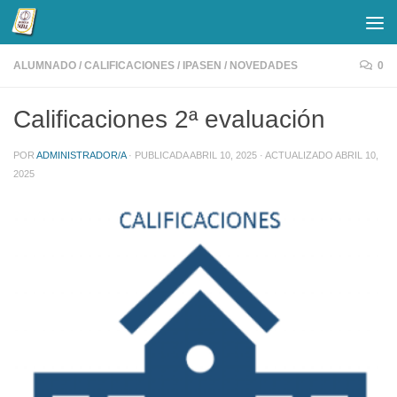
Saltar al contenido
ALUMNADO
/
CALIFICACIONES
/
IPASEN
/
NOVEDADES
0
Calificaciones 2ª evaluación
POR
ADMINISTRADOR/A
· PUBLICADA
ABRIL 10, 2025
· ACTUALIZADO
ABRIL 10,
2025