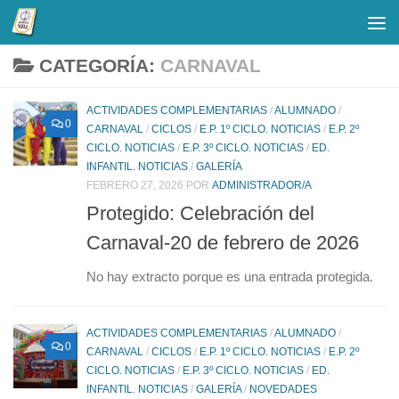
Saltar al contenido
CATEGORÍA:
CARNAVAL
ACTIVIDADES COMPLEMENTARIAS
/
ALUMNADO
/
0
CARNAVAL
/
CICLOS
/
E.P. 1º CICLO. NOTICIAS
/
E.P. 2º
CICLO. NOTICIAS
/
E.P. 3º CICLO. NOTICIAS
/
ED.
INFANTIL. NOTICIAS
/
GALERÍA
FEBRERO 27, 2026
POR
ADMINISTRADOR/A
Protegido: Celebración del
Carnaval-20 de febrero de 2026
No hay extracto porque es una entrada protegida.
ACTIVIDADES COMPLEMENTARIAS
/
ALUMNADO
/
0
CARNAVAL
/
CICLOS
/
E.P. 1º CICLO. NOTICIAS
/
E.P. 2º
CICLO. NOTICIAS
/
E.P. 3º CICLO. NOTICIAS
/
ED.
INFANTIL. NOTICIAS
/
GALERÍA
/
NOVEDADES