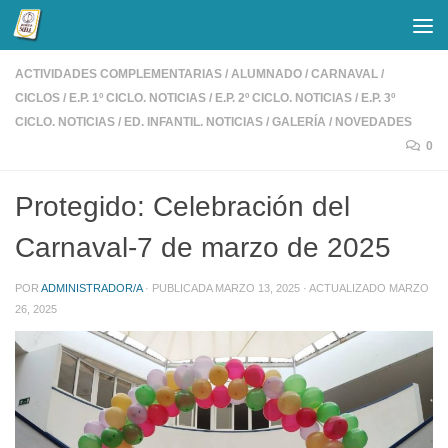
Saltar al contenido
ACTIVIDADES COMPLEMENTARIAS
/
ALUMNADO
/
CARNAVAL
/
CICLOS
/
E.P. 1º CICLO. NOTICIAS
/
E.P. 2º CICLO. NOTICIAS
/
E.P. 3º
CICLO. NOTICIAS
/
ED. INFANTIL. NOTICIAS
/
GALERÍA
/
NOVEDADES
0
Protegido: Celebración del
Carnaval-7 de marzo de 2025
POR
ADMINISTRADOR/A
· PUBLICADA
MARZO 13, 2025
· ACTUALIZADO
MARZO
26, 2025