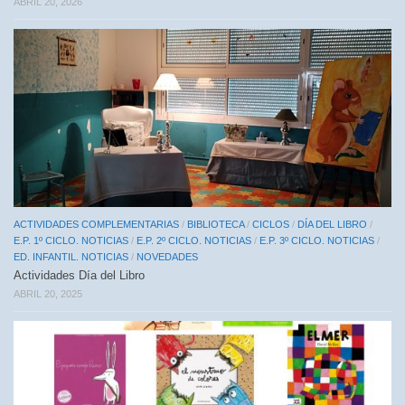
ABRIL 20, 2026
ACTIVIDADES COMPLEMENTARIAS
/
BIBLIOTECA
/
CICLOS
/
DÍA DEL LIBRO
/
E.P. 1º CICLO. NOTICIAS
/
E.P. 2º CICLO. NOTICIAS
/
E.P. 3º CICLO. NOTICIAS
/
ED. INFANTIL. NOTICIAS
/
NOVEDADES
Actividades Día del Libro
ABRIL 20, 2025