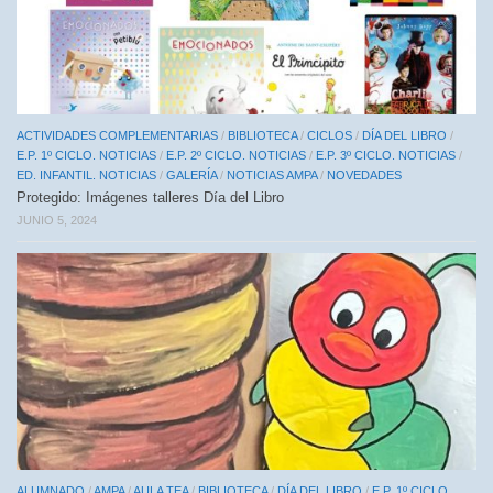
ACTIVIDADES COMPLEMENTARIAS
/
BIBLIOTECA
/
CICLOS
/
DÍA DEL LIBRO
/
E.P. 1º CICLO. NOTICIAS
/
E.P. 2º CICLO. NOTICIAS
/
E.P. 3º CICLO. NOTICIAS
/
ED. INFANTIL. NOTICIAS
/
GALERÍA
/
NOTICIAS AMPA
/
NOVEDADES
Protegido: Imágenes talleres Día del Libro
JUNIO 5, 2024
ALUMNADO
/
AMPA
/
AULA TEA
/
BIBLIOTECA
/
DÍA DEL LIBRO
/
E.P. 1º CICLO.