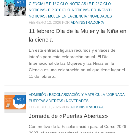
0
CIENCIA
/
E.P. 1º CICLO. NOTICIAS
/
E.P. 2º CICLO.
NOTICIAS
/
E.P. 3º CICLO. NOTICIAS
/
ED. INFANTIL.
NOTICIAS
/
MUJER EN LA CIENCIA
/
NOVEDADES
FEBRERO 12, 2026
POR
ADMINISTRADOR/A
11 febrero Día de la Mujer y la Niña en
la ciencia
En esta entrada figuran recursos y enlaces de
interés para esta celebración anual. El Día
Internacional de las Mujeres y las Niñas en la
Ciencia es una celebración anual que tiene lugar el
11 de febrero...
ADMISIÓN
/
ESCOLARIZACIÓN Y MATRÍCULA
/
JORNADA
0
PUERTAS ABIERTAS
/
NOVEDADES
FEBRERO 11, 2026
POR
ADMINISTRADOR/A
Jornada de «Puertas Abiertas»
Con motivo de la Escolarización para el Curso 2026-
2027, el centro organizará jornada de puertas