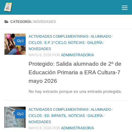
Saltar al contenido
CATEGORÍA:
NOVEDADES
ACTIVIDADES COMPLEMENTARIAS
/
ALUMNADO
/
0
CICLOS
/
E.P. 1º CICLO. NOTICIAS
/
GALERÍA
/
NOVEDADES
MAYO 8, 2026
POR
ADMINISTRADOR/A
Protegido: Salida alumnado de 2º de
Educación Primaria a ERA Cultura-7
mayo 2026
No hay extracto porque es una entrada protegida.
ACTIVIDADES COMPLEMENTARIAS
/
ALUMNADO
/
0
CICLOS
/
ED. INFANTIL. NOTICIAS
/
GALERÍA
/
NOVEDADES
MAYO 8, 2026
POR
ADMINISTRADOR/A