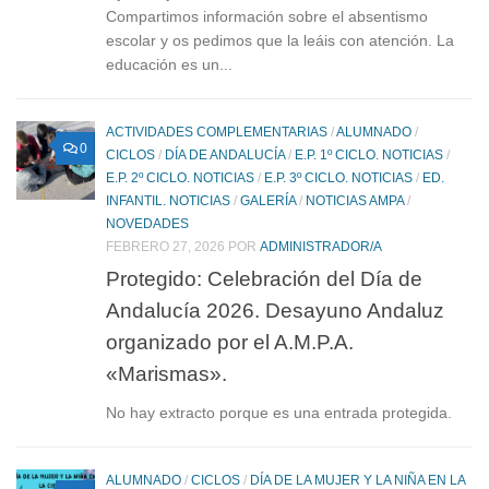
Compartimos información sobre el absentismo
escolar y os pedimos que la leáis con atención. La
educación es un...
ACTIVIDADES COMPLEMENTARIAS
/
ALUMNADO
/
0
CICLOS
/
DÍA DE ANDALUCÍA
/
E.P. 1º CICLO. NOTICIAS
/
E.P. 2º CICLO. NOTICIAS
/
E.P. 3º CICLO. NOTICIAS
/
ED.
INFANTIL. NOTICIAS
/
GALERÍA
/
NOTICIAS AMPA
/
NOVEDADES
FEBRERO 27, 2026
POR
ADMINISTRADOR/A
Protegido: Celebración del Día de
Andalucía 2026. Desayuno Andaluz
organizado por el A.M.P.A.
«Marismas».
No hay extracto porque es una entrada protegida.
ALUMNADO
/
CICLOS
/
DÍA DE LA MUJER Y LA NIÑA EN LA