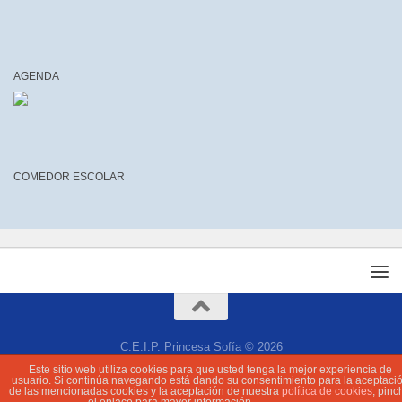
AGENDA
COMEDOR ESCOLAR
C.E.I.P. Princesa Sofía © 2026
Este sitio web utiliza cookies para que usted tenga la mejor experiencia de
usuario. Si continúa navegando está dando su consentimiento para la aceptaci
de las mencionadas cookies y la aceptación de nuestra
política de cookies
, pinc