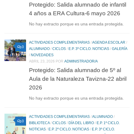
Protegido: Salida alumnado de infantil
4 años a ERA Cultura-6 mayo 2026
No hay extracto porque es una entrada protegida.
ACTIVIDADES COMPLEMENTARIAS
/
AGENDA ESCOLAR
/
0
ALUMNADO
/
CICLOS
/
E.P. 3º CICLO. NOTICIAS
/
GALERÍA
/
NOVEDADES
ABRIL 23, 2026
POR
ADMINISTRADOR/A
Protegido: Salida alumnado de 5º al
Aula de la Naturaleza Tavizna-22 abril
2026
No hay extracto porque es una entrada protegida.
ACTIVIDADES COMPLEMENTARIAS
/
ALUMNADO
/
0
BIBLIOTECA
/
CICLOS
/
DÍA DEL LIBRO
/
E.P. 1º CICLO.
NOTICIAS
/
E.P. 2º CICLO. NOTICIAS
/
E.P. 3º CICLO.