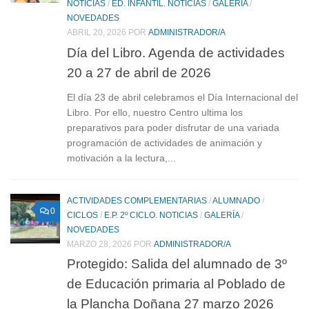
NOTICIAS
/
ED. INFANTIL. NOTICIAS
/
GALERÍA
/
NOVEDADES
ABRIL 20, 2026
POR
ADMINISTRADOR/A
Día del Libro. Agenda de actividades
20 a 27 de abril de 2026
El día 23 de abril celebramos el Día Internacional del
Libro. Por ello, nuestro Centro ultima los
preparativos para poder disfrutar de una variada
programación de actividades de animación y
motivación a la lectura,...
ACTIVIDADES COMPLEMENTARIAS
/
ALUMNADO
/
0
CICLOS
/
E.P. 2º CICLO. NOTICIAS
/
GALERÍA
/
NOVEDADES
MARZO 28, 2026
POR
ADMINISTRADOR/A
Protegido: Salida del alumnado de 3º
de Educación primaria al Poblado de
la Plancha Doñana 27 marzo 2026