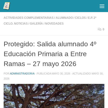
Saltar al contenido
ACTIVIDADES COMPLEMENTARIAS
/
ALUMNADO
/
CICLOS
/
E.P. 2º
CICLO. NOTICIAS
/
GALERÍA
/
NOVEDADES
0
Protegido: Salida alumnado 4º
Educación Primaria a Entre
Ramas – 27 mayo 2026
POR
ADMINISTRADOR/A
· PUBLICADA
MAYO 30, 2026
· ACTUALIZADO
MAYO 30,
2026