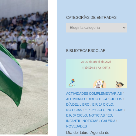
CATEGORÍAS DE ENTRADAS
CATEGORÍAS
DE
ENTRADAS
BIBLIOTECA ESCOLAR
ACTIVIDADES COMPLEMENTARIAS
/
ALUMNADO
/
BIBLIOTECA
/
CICLOS
/
DÍA DEL LIBRO
/
E.P. 1º CICLO.
NOTICIAS
/
E.P. 2º CICLO. NOTICIAS
/
E.P. 3º CICLO. NOTICIAS
/
ED.
INFANTIL. NOTICIAS
/
GALERÍA
/
NOVEDADES
Día del Libro. Agenda de