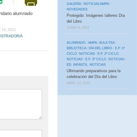
GALERÍA
/
NOTICIAS AMPA
/
NOVEDADES
ndario alumnado
Protegido: Imágenes talleres Día
del Libro
JUNIO 5, 2024
16, 2021
ISTRADOR/A
ALUMNADO
/
AMPA
/
AULA TEA
/
BIBLIOTECA
/
DÍA DEL LIBRO
/
E.P. 1º
CICLO. NOTICIAS
/
E.P. 2º CICLO.
NOTICIAS
/
E.P. 3º CICLO. NOTICIAS
/
ED. INFANTIL. NOTICIAS
Ultimando preparativos para la
celebración del Día del Libro
ABRIL 13, 2023