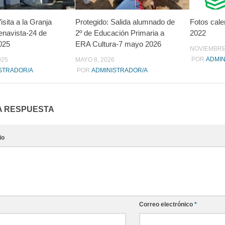
isita a la Granja
Protegido: Salida alumnado de
Fotos cale
enavista-24 de
2º de Educación Primaria a
2022
025
ERA Cultura-7 mayo 2026
NOVIEMBRE 
POR
ADMIN
025
MAYO 8, 2026
STRADOR/A
POR
ADMINISTRADOR/A
A RESPUESTA
io
Correo electrónico
*