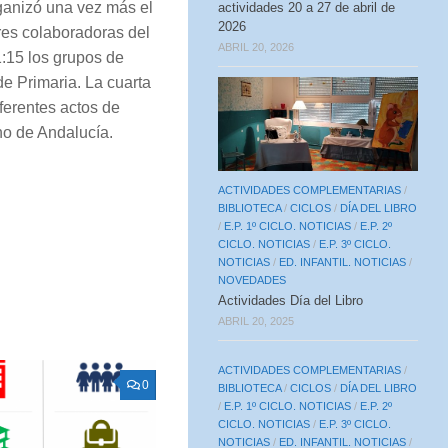
ganizó una vez más el
actividades 20 a 27 de abril de
2026
res colaboradoras del
ABRIL 20, 2026
1:15 los grupos de
e Primaria. La cuarta
ferentes actos de
no de Andalucía.
ACTIVIDADES COMPLEMENTARIAS
/
BIBLIOTECA
/
CICLOS
/
DÍA DEL LIBRO
/
E.P. 1º CICLO. NOTICIAS
/
E.P. 2º
CICLO. NOTICIAS
/
E.P. 3º CICLO.
NOTICIAS
/
ED. INFANTIL. NOTICIAS
/
NOVEDADES
Actividades Día del Libro
ABRIL 20, 2025
ACTIVIDADES COMPLEMENTARIAS
/
0
BIBLIOTECA
/
CICLOS
/
DÍA DEL LIBRO
/
E.P. 1º CICLO. NOTICIAS
/
E.P. 2º
CICLO. NOTICIAS
/
E.P. 3º CICLO.
NOTICIAS
/
ED. INFANTIL. NOTICIAS
/