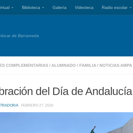
irtual
Biblioteca
Galería
Videoteca
Radio escolar
nlúcar de Barrameda
DES COMPLEMENTARIAS
/
ALUMNADO
/
FAMILIA
/
NOTICIAS AMPA
bración del Día de Andalucía
STRADOR/A
·
FEBRERO 27, 2020