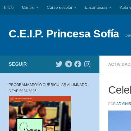
Inicio
Centro
Curso escolar
Enseñanzas
Aula v
Saltar al contenido
C.E.I.P. Princesa Sofía
Sa
SEGUIR
ACTIVIDA
PROGRAMA APOYO CURRICULAR ALUMNADO
Cele
NEAE 2024/2025.
POR
ADMINI