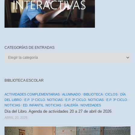
CATEGORÍAS DE ENTRADAS
CATEGORÍAS
DE
ENTRADAS
BIBLIOTECA ESCOLAR
ACTIVIDADES COMPLEMENTARIAS
/
ALUMNADO
/
BIBLIOTECA
/
CICLOS
/
DÍA
DEL LIBRO
/
E.P. 1º CICLO. NOTICIAS
/
E.P. 2º CICLO. NOTICIAS
/
E.P. 3º CICLO.
NOTICIAS
/
ED. INFANTIL. NOTICIAS
/
GALERÍA
/
NOVEDADES
Día del Libro. Agenda de actividades 20 a 27 de abril de 2026
ABRIL 20, 2026