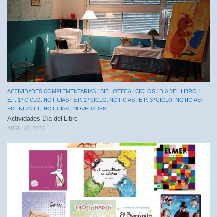
ACTIVIDADES COMPLEMENTARIAS
/
BIBLIOTECA
/
CICLOS
/
DÍA DEL LIBRO
/
E.P. 1º CICLO. NOTICIAS
/
E.P. 2º CICLO. NOTICIAS
/
E.P. 3º CICLO. NOTICIAS
/
ED. INFANTIL. NOTICIAS
/
NOVEDADES
Actividades Día del Libro
ABRIL 20, 2025