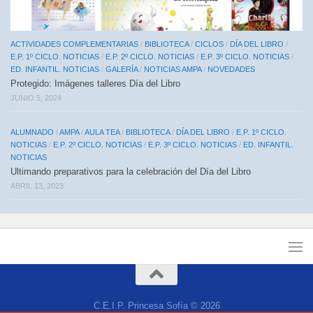
ACTIVIDADES COMPLEMENTARIAS
/
BIBLIOTECA
/
CICLOS
/
DÍA DEL LIBRO
/
E.P. 1º CICLO. NOTICIAS
/
E.P. 2º CICLO. NOTICIAS
/
E.P. 3º CICLO. NOTICIAS
/
ED. INFANTIL. NOTICIAS
/
GALERÍA
/
NOTICIAS AMPA
/
NOVEDADES
Protegido: Imágenes talleres Día del Libro
JUNIO 5, 2024
ALUMNADO
/
AMPA
/
AULA TEA
/
BIBLIOTECA
/
DÍA DEL LIBRO
/
E.P. 1º CICLO.
NOTICIAS
/
E.P. 2º CICLO. NOTICIAS
/
E.P. 3º CICLO. NOTICIAS
/
ED. INFANTIL.
NOTICIAS
Ultimando preparativos para la celebración del Día del Libro
ABRIL 13, 2023
C.E.I.P. Princesa Sofía © 2026