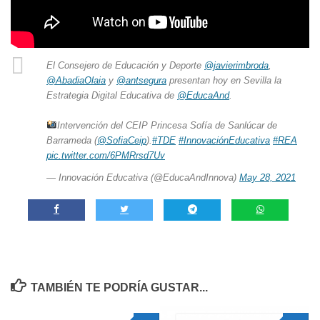
El Consejero de Educación y Deporte
@javierimbroda
,
@AbadiaOlaia
y
@antsegura
presentan hoy en Sevilla la
Estrategia Digital Educativa de
@EducaAnd
.
Intervención del CEIP Princesa Sofía de Sanlúcar de
Barrameda (
@SofiaCeip
).
#TDE
#InnovaciónEducativa
#REA
pic.twitter.com/6PMRrsd7Uv
— Innovación Educativa (@EducaAndInnova)
May 28, 2021
TAMBIÉN TE PODRÍA GUSTAR...