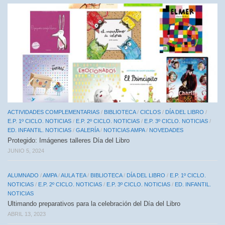
ACTIVIDADES COMPLEMENTARIAS
/
BIBLIOTECA
/
CICLOS
/
DÍA DEL LIBRO
/
E.P. 1º CICLO. NOTICIAS
/
E.P. 2º CICLO. NOTICIAS
/
E.P. 3º CICLO. NOTICIAS
/
ED. INFANTIL. NOTICIAS
/
GALERÍA
/
NOTICIAS AMPA
/
NOVEDADES
Protegido: Imágenes talleres Día del Libro
JUNIO 5, 2024
ALUMNADO
/
AMPA
/
AULA TEA
/
BIBLIOTECA
/
DÍA DEL LIBRO
/
E.P. 1º CICLO.
NOTICIAS
/
E.P. 2º CICLO. NOTICIAS
/
E.P. 3º CICLO. NOTICIAS
/
ED. INFANTIL.
NOTICIAS
Ultimando preparativos para la celebración del Día del Libro
ABRIL 13, 2023