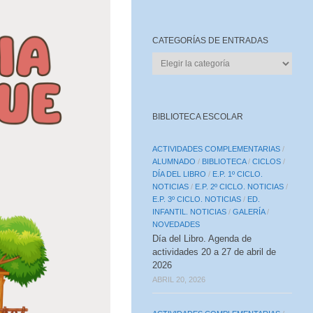
CATEGORÍAS DE ENTRADAS
CATEGORÍAS
DE
ENTRADAS
BIBLIOTECA ESCOLAR
ACTIVIDADES COMPLEMENTARIAS
/
ALUMNADO
/
BIBLIOTECA
/
CICLOS
/
DÍA DEL LIBRO
/
E.P. 1º CICLO.
NOTICIAS
/
E.P. 2º CICLO. NOTICIAS
/
E.P. 3º CICLO. NOTICIAS
/
ED.
INFANTIL. NOTICIAS
/
GALERÍA
/
NOVEDADES
Día del Libro. Agenda de
actividades 20 a 27 de abril de
2026
ABRIL 20, 2026