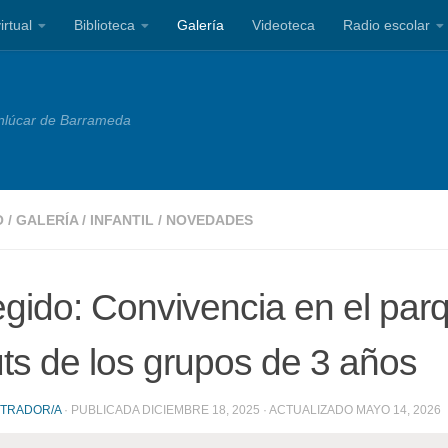
irtual
Biblioteca
Galería
Videoteca
Radio escolar
nlúcar de Barrameda
O
/
GALERÍA
/
INFANTIL
/
NOVEDADES
egido: Convivencia en el par
ts de los grupos de 3 años
STRADOR/A
· PUBLICADA
DICIEMBRE 18, 2025
· ACTUALIZADO
MAYO 14, 2026