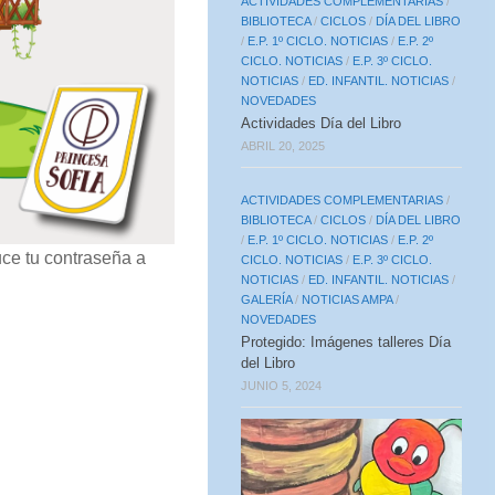
ACTIVIDADES COMPLEMENTARIAS
/
BIBLIOTECA
/
CICLOS
/
DÍA DEL LIBRO
/
E.P. 1º CICLO. NOTICIAS
/
E.P. 2º
CICLO. NOTICIAS
/
E.P. 3º CICLO.
NOTICIAS
/
ED. INFANTIL. NOTICIAS
/
NOVEDADES
Actividades Día del Libro
ABRIL 20, 2025
ACTIVIDADES COMPLEMENTARIAS
/
BIBLIOTECA
/
CICLOS
/
DÍA DEL LIBRO
/
E.P. 1º CICLO. NOTICIAS
/
E.P. 2º
uce tu contraseña a
CICLO. NOTICIAS
/
E.P. 3º CICLO.
NOTICIAS
/
ED. INFANTIL. NOTICIAS
/
GALERÍA
/
NOTICIAS AMPA
/
NOVEDADES
Protegido: Imágenes talleres Día
del Libro
JUNIO 5, 2024