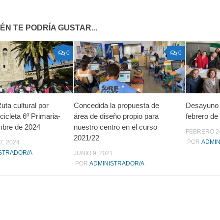
ÉN TE PODRÍA GUSTAR...
0
0
uta cultural por
Concedida la propuesta de
Desayuno 
icicleta 6º Primaria-
área de diseño propio para
febrero de
mbre de 2024
nuestro centro en el curso
FEBRERO 24
2021/22
POR
ADMIN
7, 2024
STRADOR/A
JUNIO 9, 2021
POR
ADMINISTRADOR/A